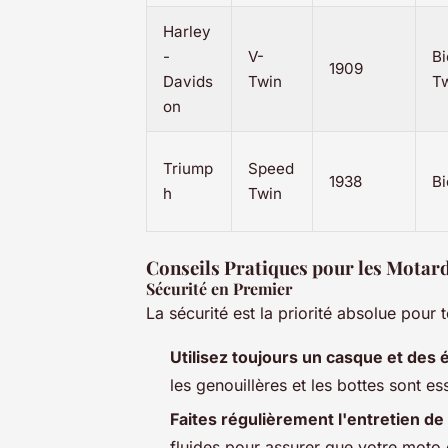
Harley
-
V-
Bi
1909
Davids
Twin
T
on
Triump
Speed
1938
Bi
h
Twin
Conseils Pratiques pour les Motar
Sécurité en Premier
La sécurité est la priorité absolue pour 
Utilisez toujours un casque et des
les genouillères et les bottes sont e
Faites régulièrement l'entretien d
fluides pour assurer que votre moto 