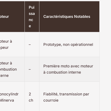
Pui
ssa
oteur
Caractéristiques Notables
nc
e
oteur à
–
Prototype, non opérationnel
apeur
oteur à
Première moto avec moteur
ombustion
–
à combustion interne
terne
onocylindr
2
Fiabilité, transmission par
 Minerva
ch
courroie