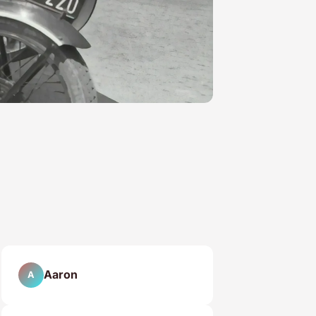
Aaron
A