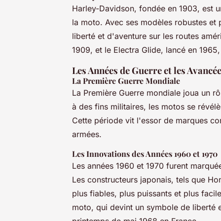
Harley-Davidson, fondée en 1903, est un
la moto. Avec ses modèles robustes et
liberté et d'aventure sur les routes amé
1909, et le Electra Glide, lancé en 1965
Les Années de Guerre et les Avancé
La Première Guerre Mondiale
La Première Guerre mondiale joua un rôl
à des fins militaires, les motos se rév
Cette période vit l'essor de marques c
armées.
Les Innovations des Années 1960 et 1970
Les années 1960 et 1970 furent marquée
Les constructeurs japonais, tels que H
plus fiables, plus puissants et plus faci
moto, qui devint un symbole de liberté 
printemps de mai 1968 en France.