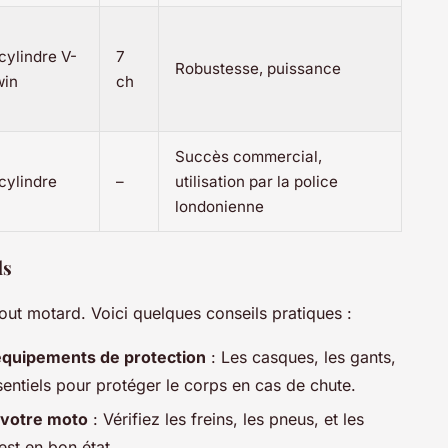
cylindre V-
7
Robustesse, puissance
win
ch
Succès commercial,
cylindre
–
utilisation par la police
londonienne
ds
tout motard. Voici quelques conseils pratiques :
 équipements de protection
: Les casques, les gants,
ssentiels pour protéger le corps en cas de chute.
e votre moto
: Vérifiez les freins, les pneus, et les
est en bon état.