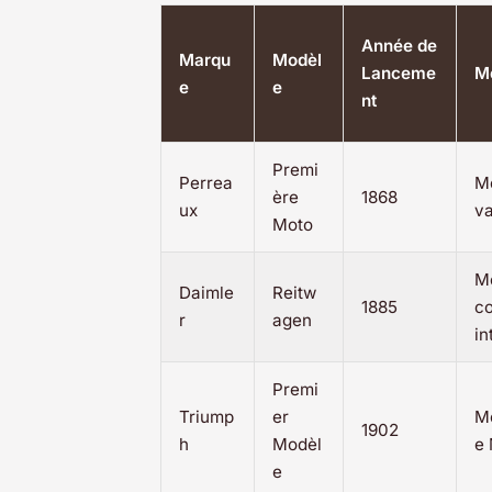
Année de
Marqu
Modèl
Lanceme
M
e
e
nt
Premi
Perrea
M
ère
1868
ux
v
Moto
M
Daimle
Reitw
1885
c
r
agen
in
Premi
Triump
er
M
1902
h
Modèl
e
e