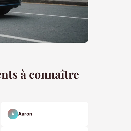
ents à connaître
Aaron
A