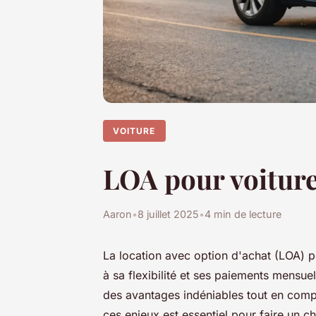
VOITURE
LOA pour voiture
Aaron
•
8 juillet 2025
•
4 min de lecture
La location avec option d'achat (LOA) 
à sa flexibilité et ses paiements mensu
des avantages indéniables tout en com
ces enjeux est essentiel pour faire un ch