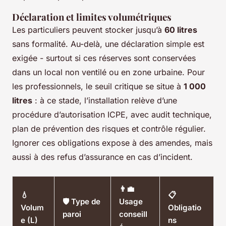
Déclaration et limites volumétriques
Les particuliers peuvent stocker jusqu’à
60 litres
sans formalité. Au-delà, une déclaration simple est
exigée - surtout si ces réserves sont conservées
dans un local non ventilé ou en zone urbaine. Pour
les professionnels, le seuil critique se situe à
1 000
litres
: à ce stade, l’installation relève d’une
procédure d’autorisation ICPE, avec audit technique,
plan de prévention des risques et contrôle régulier.
Ignorer ces obligations expose à des amendes, mais
aussi à des refus d’assurance en cas d’incident.
👨‍💼
💧
📋
🛡️ Type de
Usage
Volum
Obligatio
paroi
conseill
e (L)
ns