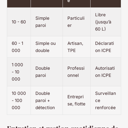
é
Libre
Simple
Particuli
10 - 60
(jusqu’à
paroi
er
60 L)
60 - 1
Simple ou
Artisan,
Déclarati
000
double
TPE
on ICPE
1 000
Double
Professi
Autorisati
- 10
paroi
onnel
on ICPE
000
10 000
Double
Surveillan
Entrepri
- 100
paroi +
ce
se, flotte
000
détection
renforcée