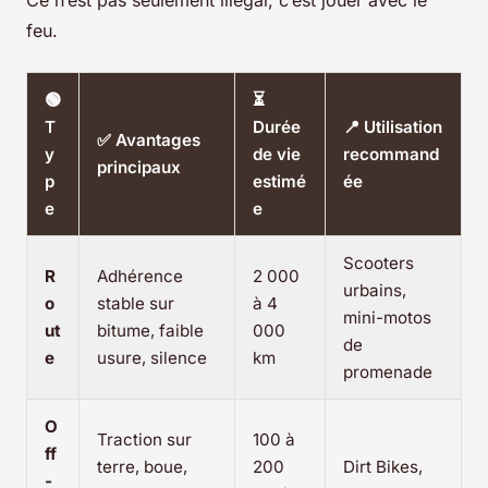
Ce n’est pas seulement illégal, c’est jouer avec le
feu.
🟢
⏳
T
Durée
📍 Utilisation
✅ Avantages
y
de vie
recommand
principaux
p
estimé
ée
e
e
Scooters
R
Adhérence
2 000
urbains,
o
stable sur
à 4
mini-motos
ut
bitume, faible
000
de
e
usure, silence
km
promenade
O
Traction sur
100 à
ff
terre, boue,
200
Dirt Bikes,
-