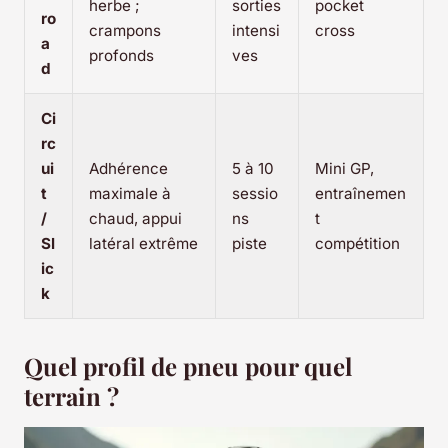
herbe ;
sorties
pocket
ro
crampons
intensi
cross
a
profonds
ves
d
Ci
rc
ui
Adhérence
5 à 10
Mini GP,
t
maximale à
sessio
entraînemen
/
chaud, appui
ns
t
Sl
latéral extrême
piste
compétition
ic
k
Quel profil de pneu pour quel
terrain ?